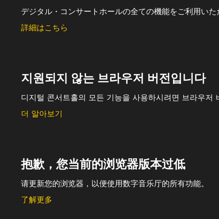
デジタル・コンサートホールの全ての機能をご利用いた
詳細はこちら
지원되지 않는 브라우저 버전입니다
디지털 콘서트홀의 모든 기능을 사용하시려면 브라우저 
더 알아보기
抱歉，您当前的浏览器版本过低
请更新您的浏览器，以便使用数字音乐厅的所有功能。
了解更多