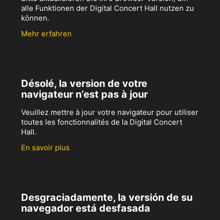
alle Funktionen der Digital Concert Hall nutzen zu
können.
Mehr erfahren
Désolé, la version de votre
navigateur n’est pas à jour
Veuillez mettre à jour votre navigateur pour utiliser
toutes les fonctionnalités de la Digital Concert
Hall.
En savoir plus
Desgraciadamente, la versión de su
navegador está desfasada