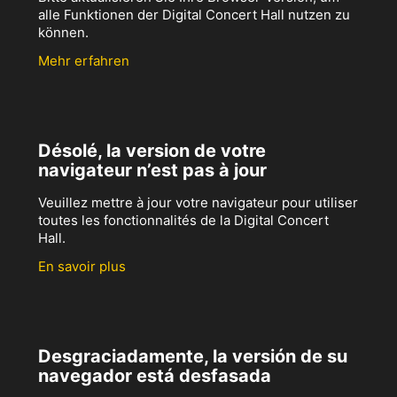
alle Funktionen der Digital Concert Hall nutzen zu
können.
Mehr erfahren
Désolé, la version de votre
navigateur n’est pas à jour
Veuillez mettre à jour votre navigateur pour utiliser
toutes les fonctionnalités de la Digital Concert
Hall.
En savoir plus
Desgraciadamente, la versión de su
navegador está desfasada