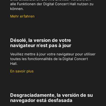
alle Funktionen der Digital Concert Hall nutzen zu
können.
Mehr erfahren
Désolé, la version de votre
navigateur n’est pas à jour
Veuillez mettre à jour votre navigateur pour utiliser
toutes les fonctionnalités de la Digital Concert
Hall.
En savoir plus
Desgraciadamente, la versión de su
navegador está desfasada