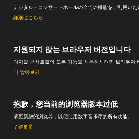
デジタル・コンサートホールの全ての機能をご利用いた
詳細はこちら
지원되지 않는 브라우저 버전입니다
디지털 콘서트홀의 모든 기능을 사용하시려면 브라우저 
더 알아보기
抱歉，您当前的浏览器版本过低
请更新您的浏览器，以便使用数字音乐厅的所有功能。
了解更多