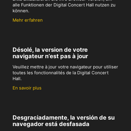
alle Funktionen der Digital Concert Hall nutzen zu
können.
Mehr erfahren
Désolé, la version de votre
navigateur n’est pas à jour
Veuillez mettre à jour votre navigateur pour utiliser
toutes les fonctionnalités de la Digital Concert
Hall.
En savoir plus
Desgraciadamente, la versión de su
navegador está desfasada