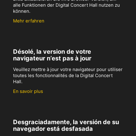
alle Funktionen der Digital Concert Hall nutzen zu
können.
Mehr erfahren
Désolé, la version de votre
navigateur n’est pas à jour
Veuillez mettre à jour votre navigateur pour utiliser
toutes les fonctionnalités de la Digital Concert
Hall.
En savoir plus
Desgraciadamente, la versión de su
navegador está desfasada