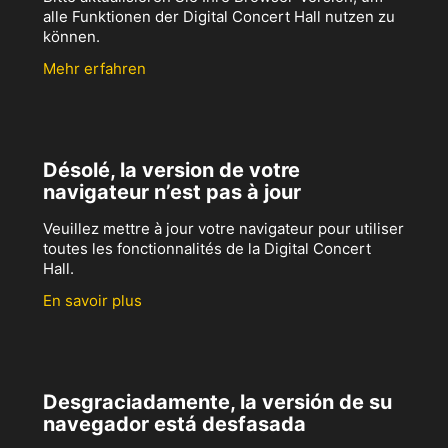
alle Funktionen der Digital Concert Hall nutzen zu
können.
Mehr erfahren
Désolé, la version de votre
navigateur n’est pas à jour
Veuillez mettre à jour votre navigateur pour utiliser
toutes les fonctionnalités de la Digital Concert
Hall.
En savoir plus
Desgraciadamente, la versión de su
navegador está desfasada