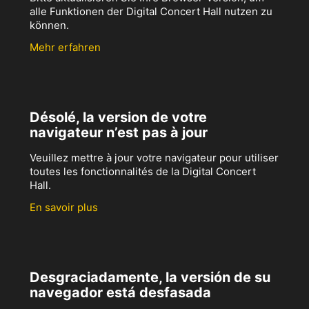
alle Funktionen der Digital Concert Hall nutzen zu
können.
Mehr erfahren
Désolé, la version de votre
navigateur n’est pas à jour
Veuillez mettre à jour votre navigateur pour utiliser
toutes les fonctionnalités de la Digital Concert
Hall.
En savoir plus
Desgraciadamente, la versión de su
navegador está desfasada