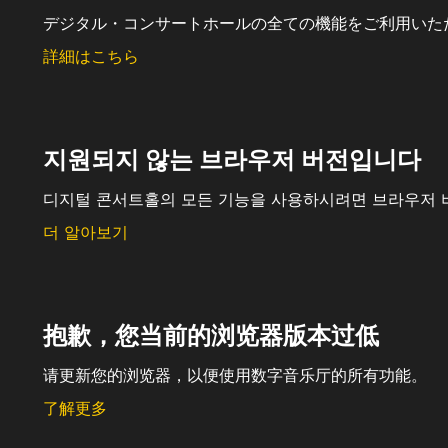
デジタル・コンサートホールの全ての機能をご利用いた
詳細はこちら
지원되지 않는 브라우저 버전입니다
디지털 콘서트홀의 모든 기능을 사용하시려면 브라우저 
더 알아보기
抱歉，您当前的浏览器版本过低
请更新您的浏览器，以便使用数字音乐厅的所有功能。
了解更多