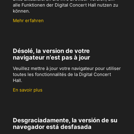
alle Funktionen der Digital Concert Hall nutzen zu
können.
Mehr erfahren
Désolé, la version de votre
navigateur n’est pas à jour
Veuillez mettre à jour votre navigateur pour utiliser
toutes les fonctionnalités de la Digital Concert
Hall.
En savoir plus
Desgraciadamente, la versión de su
navegador está desfasada