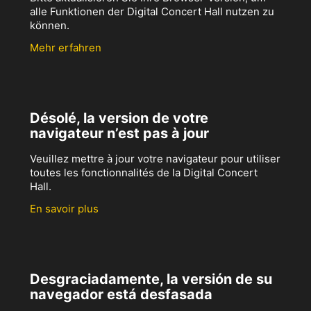
alle Funktionen der Digital Concert Hall nutzen zu
können.
Mehr erfahren
Désolé, la version de votre
navigateur n’est pas à jour
Veuillez mettre à jour votre navigateur pour utiliser
toutes les fonctionnalités de la Digital Concert
Hall.
En savoir plus
Desgraciadamente, la versión de su
navegador está desfasada