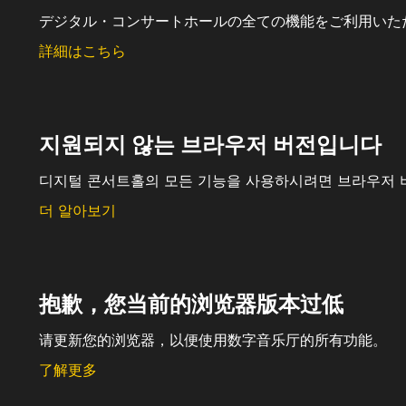
デジタル・コンサートホールの全ての機能をご利用いた
詳細はこちら
지원되지 않는 브라우저 버전입니다
디지털 콘서트홀의 모든 기능을 사용하시려면 브라우저 
더 알아보기
抱歉，您当前的浏览器版本过低
请更新您的浏览器，以便使用数字音乐厅的所有功能。
了解更多