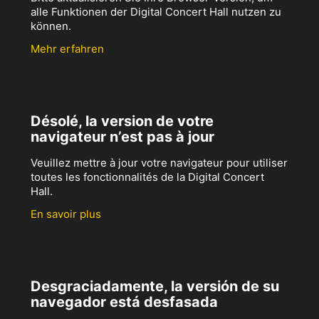
alle Funktionen der Digital Concert Hall nutzen zu
können.
Mehr erfahren
Désolé, la version de votre
navigateur n’est pas à jour
Veuillez mettre à jour votre navigateur pour utiliser
toutes les fonctionnalités de la Digital Concert
Hall.
En savoir plus
Desgraciadamente, la versión de su
navegador está desfasada