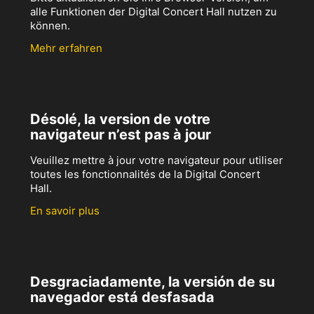
alle Funktionen der Digital Concert Hall nutzen zu
können.
Mehr erfahren
Désolé, la version de votre
navigateur n’est pas à jour
Veuillez mettre à jour votre navigateur pour utiliser
toutes les fonctionnalités de la Digital Concert
Hall.
En savoir plus
Desgraciadamente, la versión de su
navegador está desfasada