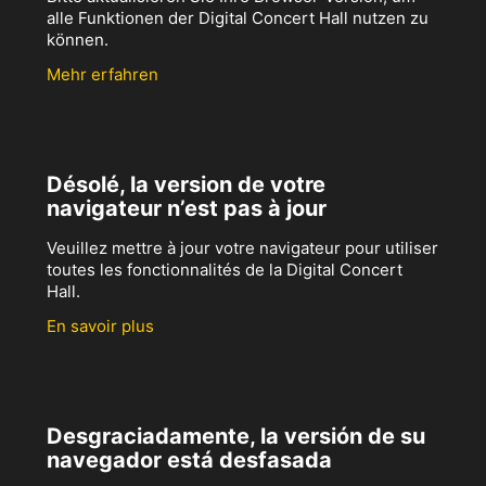
alle Funktionen der Digital Concert Hall nutzen zu
können.
Mehr erfahren
Désolé, la version de votre
navigateur n’est pas à jour
Veuillez mettre à jour votre navigateur pour utiliser
toutes les fonctionnalités de la Digital Concert
Hall.
En savoir plus
Desgraciadamente, la versión de su
navegador está desfasada