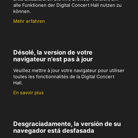
alle Funktionen der Digital Concert Hall nutzen zu
können.
Mehr erfahren
Désolé, la version de votre
navigateur n’est pas à jour
Veuillez mettre à jour votre navigateur pour utiliser
toutes les fonctionnalités de la Digital Concert
Hall.
En savoir plus
Desgraciadamente, la versión de su
navegador está desfasada