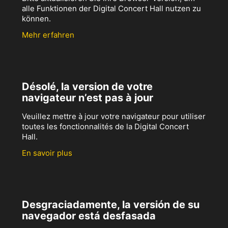
alle Funktionen der Digital Concert Hall nutzen zu
können.
Mehr erfahren
Désolé, la version de votre
navigateur n’est pas à jour
Veuillez mettre à jour votre navigateur pour utiliser
toutes les fonctionnalités de la Digital Concert
Hall.
En savoir plus
Desgraciadamente, la versión de su
navegador está desfasada