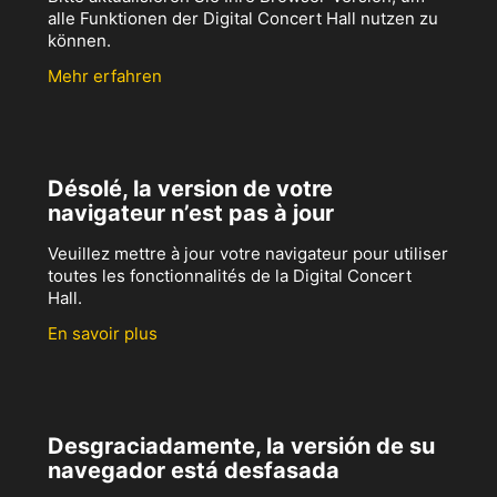
alle Funktionen der Digital Concert Hall nutzen zu
können.
Mehr erfahren
Désolé, la version de votre
navigateur n’est pas à jour
Veuillez mettre à jour votre navigateur pour utiliser
toutes les fonctionnalités de la Digital Concert
Hall.
En savoir plus
Desgraciadamente, la versión de su
navegador está desfasada