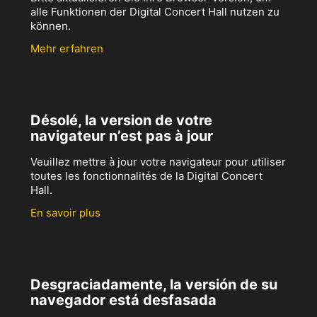
alle Funktionen der Digital Concert Hall nutzen zu
können.
Mehr erfahren
Désolé, la version de votre
navigateur n’est pas à jour
Veuillez mettre à jour votre navigateur pour utiliser
toutes les fonctionnalités de la Digital Concert
Hall.
En savoir plus
Desgraciadamente, la versión de su
navegador está desfasada