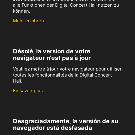
alle Funktionen der Digital Concert Hall nutzen zu
können.
Mehr erfahren
Désolé, la version de votre
navigateur n’est pas à jour
Veuillez mettre à jour votre navigateur pour utiliser
toutes les fonctionnalités de la Digital Concert
Hall.
En savoir plus
Desgraciadamente, la versión de su
navegador está desfasada