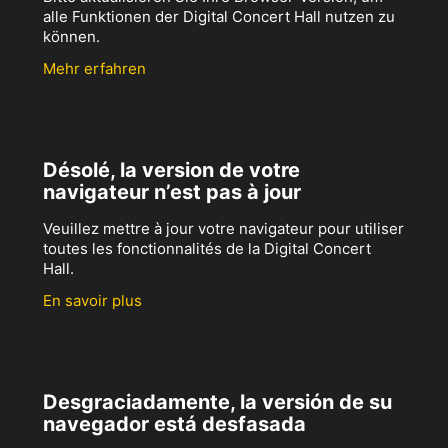
alle Funktionen der Digital Concert Hall nutzen zu
können.
Mehr erfahren
Désolé, la version de votre
navigateur n’est pas à jour
Veuillez mettre à jour votre navigateur pour utiliser
toutes les fonctionnalités de la Digital Concert
Hall.
En savoir plus
Desgraciadamente, la versión de su
navegador está desfasada