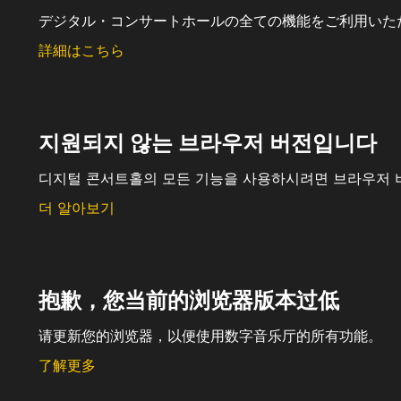
デジタル・コンサートホールの全ての機能をご利用いた
詳細はこちら
지원되지 않는 브라우저 버전입니다
디지털 콘서트홀의 모든 기능을 사용하시려면 브라우저 
더 알아보기
抱歉，您当前的浏览器版本过低
请更新您的浏览器，以便使用数字音乐厅的所有功能。
了解更多