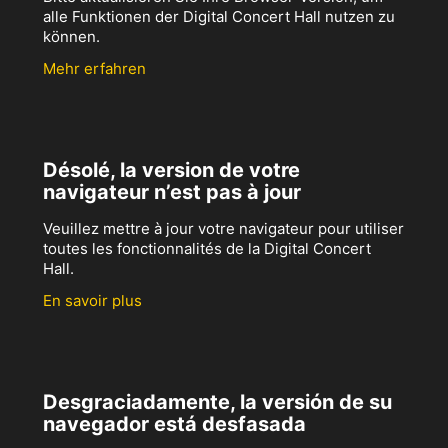
alle Funktionen der Digital Concert Hall nutzen zu
können.
Mehr erfahren
Désolé, la version de votre
navigateur n’est pas à jour
Veuillez mettre à jour votre navigateur pour utiliser
toutes les fonctionnalités de la Digital Concert
Hall.
En savoir plus
Desgraciadamente, la versión de su
navegador está desfasada