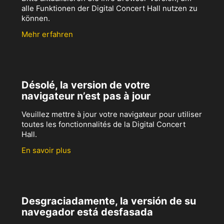
alle Funktionen der Digital Concert Hall nutzen zu
können.
Mehr erfahren
Désolé, la version de votre
navigateur n’est pas à jour
Veuillez mettre à jour votre navigateur pour utiliser
toutes les fonctionnalités de la Digital Concert
Hall.
En savoir plus
Desgraciadamente, la versión de su
navegador está desfasada