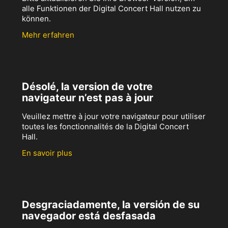
alle Funktionen der Digital Concert Hall nutzen zu
können.
Mehr erfahren
Désolé, la version de votre
navigateur n’est pas à jour
Veuillez mettre à jour votre navigateur pour utiliser
toutes les fonctionnalités de la Digital Concert
Hall.
En savoir plus
Desgraciadamente, la versión de su
navegador está desfasada