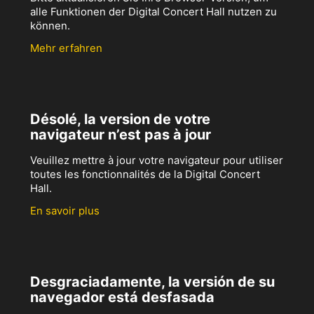
alle Funktionen der Digital Concert Hall nutzen zu
können.
Mehr erfahren
Désolé, la version de votre
navigateur n’est pas à jour
Veuillez mettre à jour votre navigateur pour utiliser
toutes les fonctionnalités de la Digital Concert
Hall.
En savoir plus
Desgraciadamente, la versión de su
navegador está desfasada