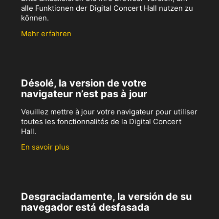
alle Funktionen der Digital Concert Hall nutzen zu
können.
Mehr erfahren
Désolé, la version de votre
navigateur n’est pas à jour
Veuillez mettre à jour votre navigateur pour utiliser
toutes les fonctionnalités de la Digital Concert
Hall.
En savoir plus
Desgraciadamente, la versión de su
navegador está desfasada