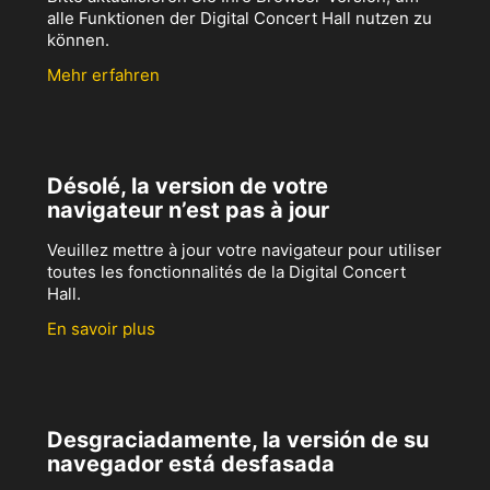
alle Funktionen der Digital Concert Hall nutzen zu
können.
Mehr erfahren
Désolé, la version de votre
navigateur n’est pas à jour
Veuillez mettre à jour votre navigateur pour utiliser
toutes les fonctionnalités de la Digital Concert
Hall.
En savoir plus
Desgraciadamente, la versión de su
navegador está desfasada