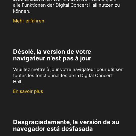
alle Funktionen der Digital Concert Hall nutzen zu
können.
Mehr erfahren
Désolé, la version de votre
navigateur n’est pas à jour
Veuillez mettre à jour votre navigateur pour utiliser
toutes les fonctionnalités de la Digital Concert
Hall.
En savoir plus
Desgraciadamente, la versión de su
navegador está desfasada