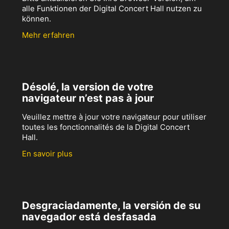
alle Funktionen der Digital Concert Hall nutzen zu
können.
Mehr erfahren
Désolé, la version de votre
navigateur n’est pas à jour
Veuillez mettre à jour votre navigateur pour utiliser
toutes les fonctionnalités de la Digital Concert
Hall.
En savoir plus
Desgraciadamente, la versión de su
navegador está desfasada