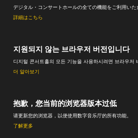
デジタル・コンサートホールの全ての機能をご利用いた
詳細はこちら
지원되지 않는 브라우저 버전입니다
디지털 콘서트홀의 모든 기능을 사용하시려면 브라우저 
더 알아보기
抱歉，您当前的浏览器版本过低
请更新您的浏览器，以便使用数字音乐厅的所有功能。
了解更多