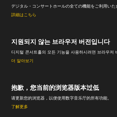
デジタル・コンサートホールの全ての機能をご利用いた
詳細はこちら
지원되지 않는 브라우저 버전입니다
디지털 콘서트홀의 모든 기능을 사용하시려면 브라우저 
더 알아보기
抱歉，您当前的浏览器版本过低
请更新您的浏览器，以便使用数字音乐厅的所有功能。
了解更多