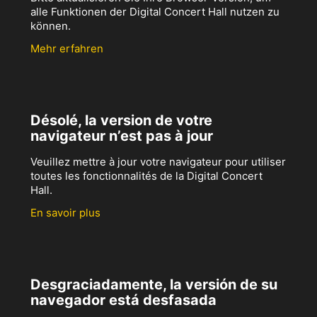
alle Funktionen der Digital Concert Hall nutzen zu
können.
Mehr erfahren
Désolé, la version de votre
navigateur n’est pas à jour
Veuillez mettre à jour votre navigateur pour utiliser
toutes les fonctionnalités de la Digital Concert
Hall.
En savoir plus
Desgraciadamente, la versión de su
navegador está desfasada