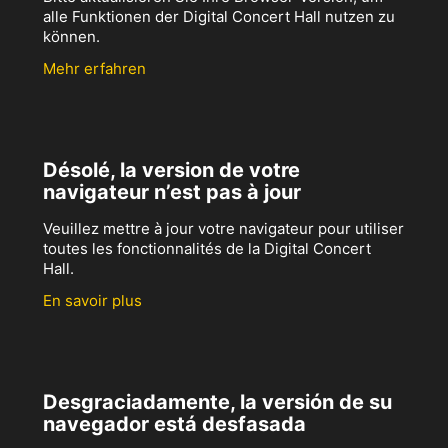
alle Funktionen der Digital Concert Hall nutzen zu
können.
Mehr erfahren
Désolé, la version de votre
navigateur n’est pas à jour
Veuillez mettre à jour votre navigateur pour utiliser
toutes les fonctionnalités de la Digital Concert
Hall.
En savoir plus
Desgraciadamente, la versión de su
navegador está desfasada