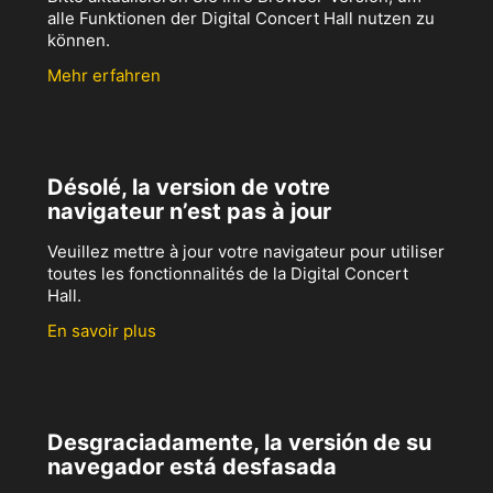
alle Funktionen der Digital Concert Hall nutzen zu
können.
Mehr erfahren
Désolé, la version de votre
navigateur n’est pas à jour
Veuillez mettre à jour votre navigateur pour utiliser
toutes les fonctionnalités de la Digital Concert
Hall.
En savoir plus
Desgraciadamente, la versión de su
navegador está desfasada