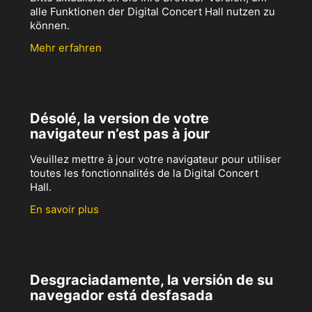
alle Funktionen der Digital Concert Hall nutzen zu
können.
Mehr erfahren
Désolé, la version de votre
navigateur n’est pas à jour
Veuillez mettre à jour votre navigateur pour utiliser
toutes les fonctionnalités de la Digital Concert
Hall.
En savoir plus
Desgraciadamente, la versión de su
navegador está desfasada