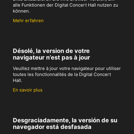
alle Funktionen der Digital Concert Hall nutzen zu
können.
Mehr erfahren
Désolé, la version de votre
navigateur n’est pas à jour
Veuillez mettre à jour votre navigateur pour utiliser
toutes les fonctionnalités de la Digital Concert
Hall.
En savoir plus
Desgraciadamente, la versión de su
navegador está desfasada