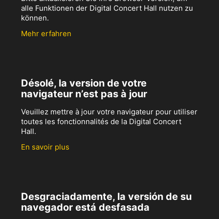
alle Funktionen der Digital Concert Hall nutzen zu
können.
Mehr erfahren
Désolé, la version de votre
navigateur n’est pas à jour
Veuillez mettre à jour votre navigateur pour utiliser
toutes les fonctionnalités de la Digital Concert
Hall.
En savoir plus
Desgraciadamente, la versión de su
navegador está desfasada