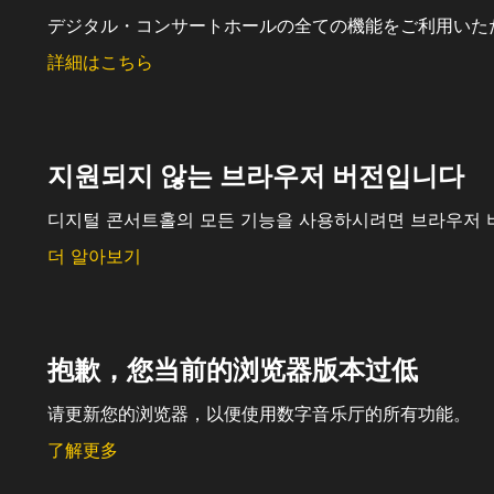
デジタル・コンサートホールの全ての機能をご利用いた
詳細はこちら
지원되지 않는 브라우저 버전입니다
디지털 콘서트홀의 모든 기능을 사용하시려면 브라우저 
더 알아보기
抱歉，您当前的浏览器版本过低
请更新您的浏览器，以便使用数字音乐厅的所有功能。
了解更多