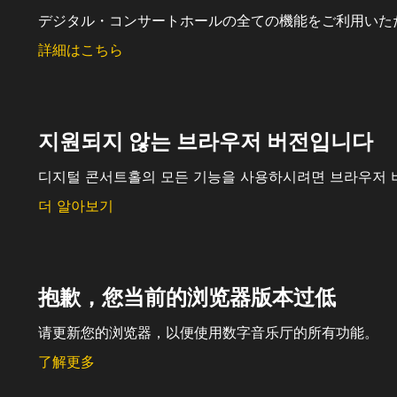
デジタル・コンサートホールの全ての機能をご利用いた
詳細はこちら
지원되지 않는 브라우저 버전입니다
디지털 콘서트홀의 모든 기능을 사용하시려면 브라우저 
더 알아보기
抱歉，您当前的浏览器版本过低
请更新您的浏览器，以便使用数字音乐厅的所有功能。
了解更多