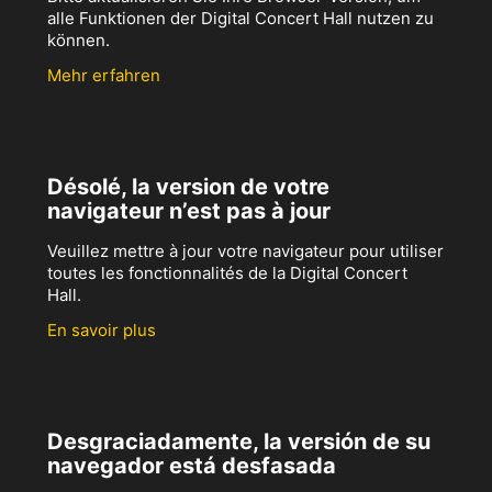
alle Funktionen der Digital Concert Hall nutzen zu
können.
Mehr erfahren
Désolé, la version de votre
navigateur n’est pas à jour
Veuillez mettre à jour votre navigateur pour utiliser
toutes les fonctionnalités de la Digital Concert
Hall.
En savoir plus
Desgraciadamente, la versión de su
navegador está desfasada