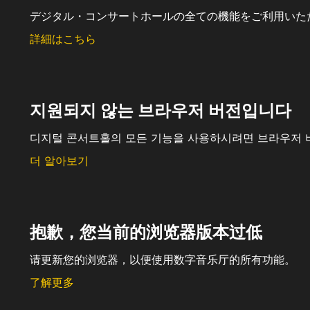
デジタル・コンサートホールの全ての機能をご利用いた
詳細はこちら
지원되지 않는 브라우저 버전입니다
디지털 콘서트홀의 모든 기능을 사용하시려면 브라우저 
더 알아보기
抱歉，您当前的浏览器版本过低
请更新您的浏览器，以便使用数字音乐厅的所有功能。
了解更多