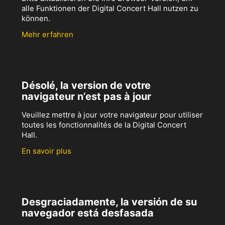
alle Funktionen der Digital Concert Hall nutzen zu
können.
Mehr erfahren
Désolé, la version de votre
navigateur n’est pas à jour
Veuillez mettre à jour votre navigateur pour utiliser
toutes les fonctionnalités de la Digital Concert
Hall.
En savoir plus
Desgraciadamente, la versión de su
navegador está desfasada