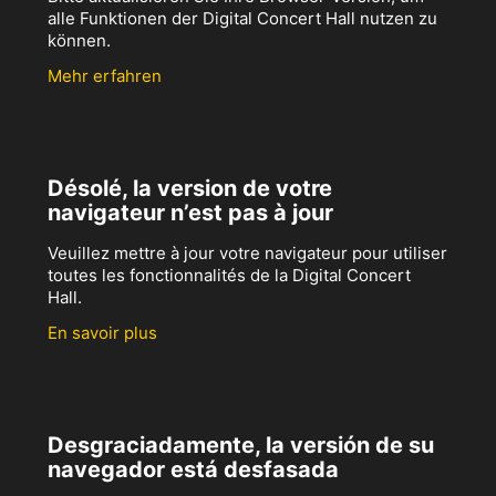
alle Funktionen der Digital Concert Hall nutzen zu
können.
Mehr erfahren
Désolé, la version de votre
navigateur n’est pas à jour
Veuillez mettre à jour votre navigateur pour utiliser
toutes les fonctionnalités de la Digital Concert
Hall.
En savoir plus
Desgraciadamente, la versión de su
navegador está desfasada