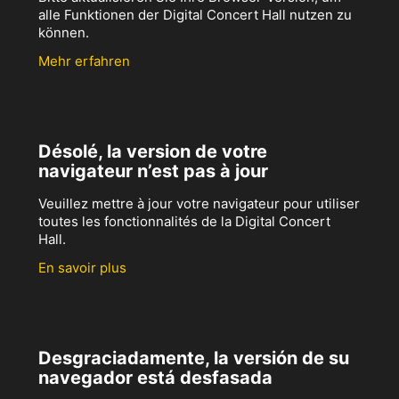
alle Funktionen der Digital Concert Hall nutzen zu
können.
Mehr erfahren
Désolé, la version de votre
navigateur n’est pas à jour
Veuillez mettre à jour votre navigateur pour utiliser
toutes les fonctionnalités de la Digital Concert
Hall.
En savoir plus
Desgraciadamente, la versión de su
navegador está desfasada