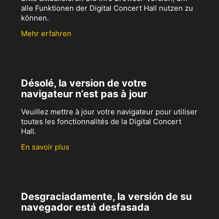
alle Funktionen der Digital Concert Hall nutzen zu
können.
Mehr erfahren
Désolé, la version de votre
navigateur n’est pas à jour
Veuillez mettre à jour votre navigateur pour utiliser
toutes les fonctionnalités de la Digital Concert
Hall.
En savoir plus
Desgraciadamente, la versión de su
navegador está desfasada