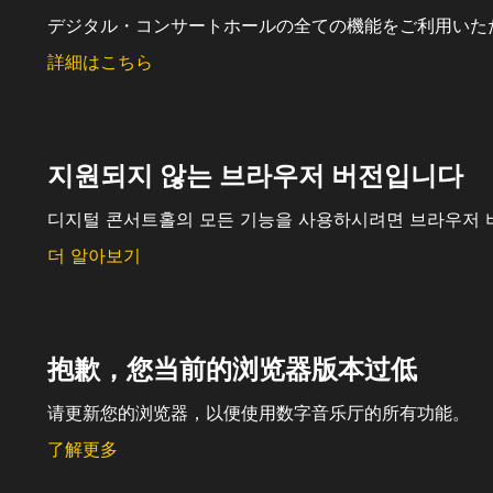
デジタル・コンサートホールの全ての機能をご利用いた
詳細はこちら
지원되지 않는 브라우저 버전입니다
디지털 콘서트홀의 모든 기능을 사용하시려면 브라우저 
더 알아보기
抱歉，您当前的浏览器版本过低
请更新您的浏览器，以便使用数字音乐厅的所有功能。
了解更多