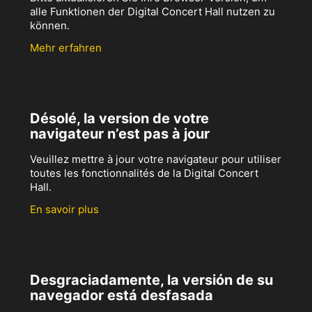
alle Funktionen der Digital Concert Hall nutzen zu
können.
Mehr erfahren
Désolé, la version de votre
navigateur n’est pas à jour
Veuillez mettre à jour votre navigateur pour utiliser
toutes les fonctionnalités de la Digital Concert
Hall.
En savoir plus
Desgraciadamente, la versión de su
navegador está desfasada