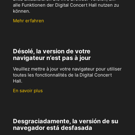
alle Funktionen der Digital Concert Hall nutzen zu
können.
Mehr erfahren
Désolé, la version de votre
navigateur n’est pas à jour
Veuillez mettre à jour votre navigateur pour utiliser
toutes les fonctionnalités de la Digital Concert
Hall.
En savoir plus
Desgraciadamente, la versión de su
navegador está desfasada